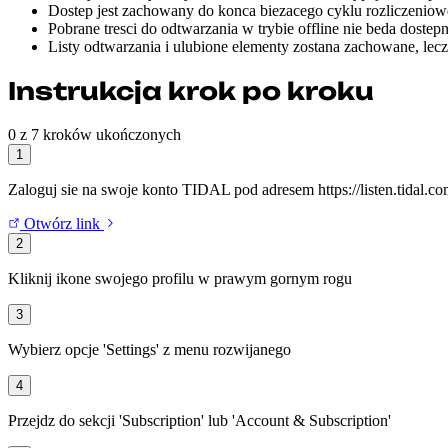
Dostep jest zachowany do konca biezacego cyklu rozliczenio
Pobrane tresci do odtwarzania w trybie offline nie beda doste
Listy odtwarzania i ulubione elementy zostana zachowane, lec
Instrukcja krok po kroku
0 z 7 kroków ukończonych
1
Zaloguj sie na swoje konto TIDAL pod adresem https://listen.tidal.c
Otwórz link
2
Kliknij ikone swojego profilu w prawym gornym rogu
3
Wybierz opcje 'Settings' z menu rozwijanego
4
Przejdz do sekcji 'Subscription' lub 'Account & Subscription'