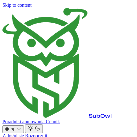
Skip to content
SubOwl
Poradniki anulowania
Cennik
PL
Zaloguj się
Rozpocznij