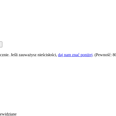
nie. Jeśli zauważysz nieścisłości,
daj nam znać poniżej
.
(Pewność: 8
zewidziane