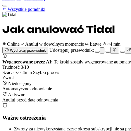
Poradniki anulowania
Wszystkie poradniki
Cennik
PL
Rozpocznij
Zaloguj się
Jak anulować Tidal
Online
Anuluj w dowolnym momencie
Łatwe
~4 min
Udostępnij przewodnik:
Wydrukuj przewodnik
Wygenerowane przez AI:
Te kroki zostały wygenerowane automatycz
Trudność
3
/10
Szac. czas
4
min
Szybki proces
Zwrot
Niedostępny
Automatyczne odnowienie
Aktywne
Anuluj przed datą odnowienia
Ważne ostrzeżenia
Zwroty za niewykorzystana czesc okresu subskrypcji nie sa pr