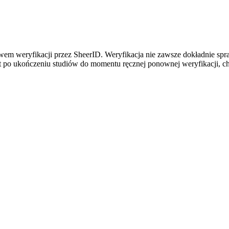
twem weryfikacji przez SheerID. Weryfikacja nie zawsze dokładnie spraw
t po ukończeniu studiów do momentu ręcznej ponownej weryfikacji, cho