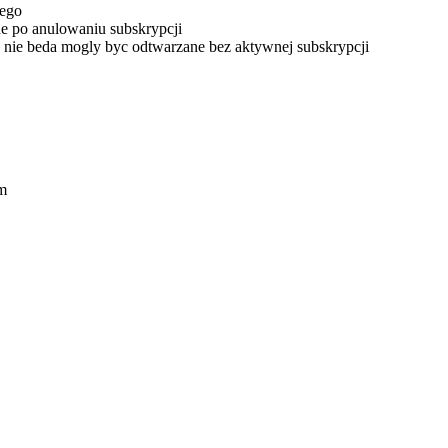
wego
pne po anulowaniu subskrypcji
z nie beda mogly byc odtwarzane bez aktywnej subskrypcji
om