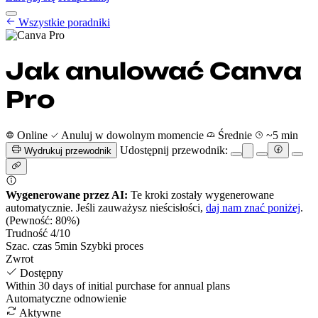
Poradniki anulowania
Wszystkie poradniki
Cennik
PL
Rozpocznij
Zaloguj się
Jak anulować Canva
Pro
Online
Anuluj w dowolnym momencie
Średnie
~5 min
Udostępnij przewodnik:
Wydrukuj przewodnik
Wygenerowane przez AI:
Te kroki zostały wygenerowane
automatycznie. Jeśli zauważysz nieścisłości,
daj nam znać poniżej
.
(Pewność: 80%)
Trudność
4
/10
Szac. czas
5
min
Szybki proces
Zwrot
Dostępny
Within 30 days of initial purchase for annual plans
Automatyczne odnowienie
Aktywne