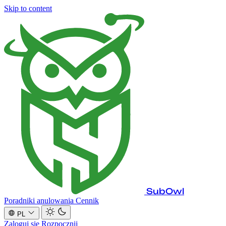
Skip to content
SubOwl
Poradniki anulowania
Cennik
PL
Zaloguj się
Rozpocznij