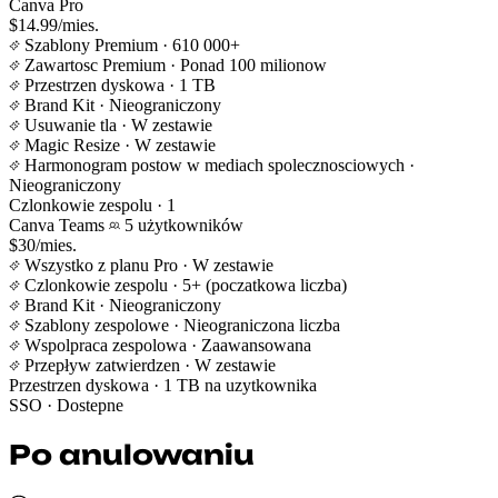
Canva Pro
$14.99/mies.
Szablony Premium
· 610 000+
Zawartosc Premium
· Ponad 100 milionow
Przestrzen dyskowa
· 1 TB
Brand Kit
· Nieograniczony
Usuwanie tla
· W zestawie
Magic Resize
· W zestawie
Harmonogram postow w mediach spolecznosciowych
·
Nieograniczony
Czlonkowie zespolu
· 1
Canva Teams
5 użytkowników
$30/mies.
Wszystko z planu Pro
· W zestawie
Czlonkowie zespolu
· 5+ (poczatkowa liczba)
Brand Kit
· Nieograniczony
Szablony zespolowe
· Nieograniczona liczba
Wspolpraca zespolowa
· Zaawansowana
Przepływ zatwierdzen
· W zestawie
Przestrzen dyskowa
· 1 TB na uzytkownika
SSO
· Dostepne
Po anulowaniu