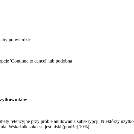
 aby potwierdzic
opcje 'Continue to cancel' lub podobna
h użytkowników
abaty retencyjne przy próbie anulowania subskrypcji. Niektórzy użytk
nia. Wskaźnik sukcesu jest niski (poniżej 10%).