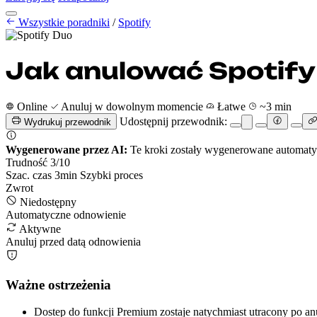
Poradniki anulowania
Wszystkie poradniki
Cennik
/
Spotify
PL
Rozpocznij
Zaloguj się
Jak anulować Spotify
Online
Anuluj w dowolnym momencie
Łatwe
~3 min
Udostępnij przewodnik:
Wydrukuj przewodnik
Wygenerowane przez AI:
Te kroki zostały wygenerowane automatycz
Trudność
3
/10
Szac. czas
3
min
Szybki proces
Zwrot
Niedostępny
Automatyczne odnowienie
Aktywne
Anuluj przed datą odnowienia
Ważne ostrzeżenia
Dostep do funkcji Premium zostaje natychmiast utracony po a