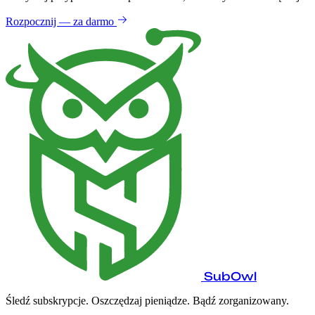
Rozpocznij — za darmo
SubOwl
Śledź subskrypcje. Oszczędzaj pieniądze. Bądź zorganizowany.