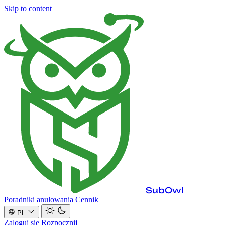
Skip to content
SubOwl
Poradniki anulowania
Cennik
PL
Zaloguj się
Rozpocznij