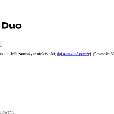
 Duo
nie. Jeśli zauważysz nieścisłości,
daj nam znać poniżej
.
(Pewność: 8
nulowaniu