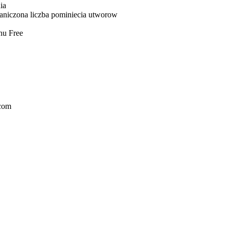
ia
aniczona liczba pominiecia utworow
anu Free
.com