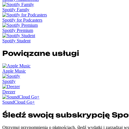
Spotify Family
Spotify for Podcasters
Spotify Premium
Spotify Student
Powiązane usługi
Apple Music
Spotify
Deezer
SoundCloud Go+
Śledź swoją subskrypcję Spo
Otrzymuj przypomnienia o płatnościach, śledź wydatki i zarządzaj w