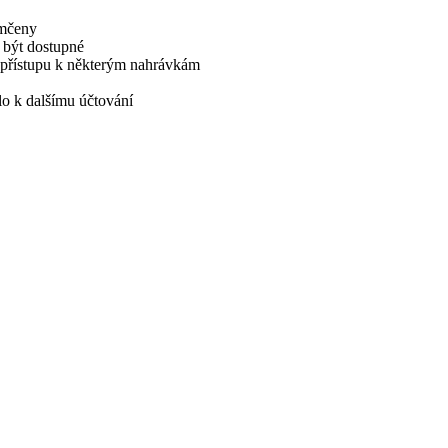
amčeny
 být dostupné
tě přístupu k některým nahrávkám
lo k dalšímu účtování