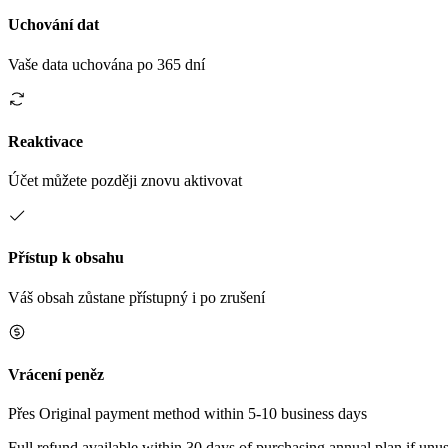
Uchování dat
Vaše data uchována po 365 dní
Reaktivace
Účet můžete později znovu aktivovat
Přístup k obsahu
Váš obsah zůstane přístupný i po zrušení
Vrácení peněz
Přes Original payment method within 5-10 business days
Full refund available within 30 days of purchasing annual plan if unus