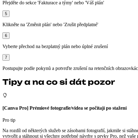
Přejděte do sekce 'Fakturace a týmy' nebo 'Váš plán'
5
Klikněte na 'Změnit plán' nebo 'Zrušit předplatné'
6
Vyberte přechod na bezplatný plán nebo úplné zrušení
7
Postupujte podle pokynů a potvrďte zrušení na retenčních obrazovká
Tipy a na co si dát pozor
[Canva Pro] Prémiové fotografie/videa se počítají po stažení
Pro tip
Na rozdíl od některých služeb se zásobami fotografií, jakmile si stáh
vytvořit a stáhnout si všechny potřebné návrhy s prvky Pro, než vaše 