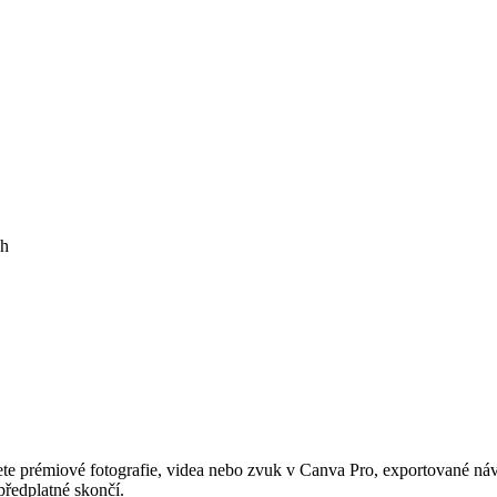
ch
nete prémiové fotografie, videa nebo zvuk v Canva Pro, exportované návr
předplatné skončí.