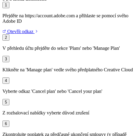
1
Přejděte na https://account.adobe.com a přihlaste se pomocí svého
Adobe ID
Otevřít odkaz
2
V přehledu účtu přejděte do sekce 'Plans' nebo 'Manage Plan'
3
Klikněte na 'Manage plan' vedle svého předplatného Creative Cloud
4
Vyberte odkaz 'Cancel plan' nebo 'Cancel your plan'
5
Z rozbalovací nabídky vyberte důvod zrušení
6
Zkontrolujte poplatek za předčasné ukončení smlouvy (v případě