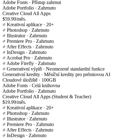
Adobe Fonts
· Přístup zahrnut
Adobe Portfolio
· Zahrnuto
Creative Cloud All Apps
$59.99/měs.
Kreativní aplikace
· 20+
Photoshop
· Zahrnuto
Illustrator
· Zahrnuto
Premiere Pro
· Zahrnuto
After Effects
· Zahrnuto
InDesign
· Zahrnuto
Acrobat Pro
· Zahrnuto
Adobe Firefly
· Zahrnuto
Generativní výplň
· Neomezené standardní funkce
Generativní kredity
· Měsíční kredity pro prémiovou AI
Cloudové úložiště
· 100GB
Adobe Fonts
· Celá knihovna
Adobe Portfolio
· Zahrnuto
Creative Cloud All Apps (Student & Teacher)
$19.99/měs.
Kreativní aplikace
· 20+
Photoshop
· Zahrnuto
Illustrator
· Zahrnuto
Premiere Pro
· Zahrnuto
After Effects
· Zahrnuto
InDesign
· Zahrnuto