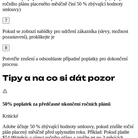
ročního plánu placeného měsíčně činí 50 % zbývající hodnoty
smlouvy)
7
Pokud se zobrazí nabídky pro udržení zákazníka (slevy, možnost
pozastavení), proklikejte je
8
Potvrďte zrušení a odsouhlaste případné poplatky pro dokončení
procesu
Tipy a na co si dát pozor
50% poplatek za předčasné ukončení ročních plánů
Kritické
Adobe účtuje 50 % zbývající hodnoty smlouvy, pokud zrušíte roční
plán placený měsíčně před uplynutím roku. Příklad: Pokud platíte
$54.99/měsíc v rámci ročního plánu a zrušíte jej po 3 měsících,