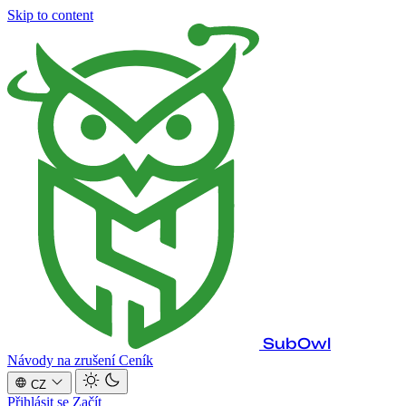
Skip to content
SubOwl
Návody na zrušení
Ceník
CZ
Přihlásit se
Začít