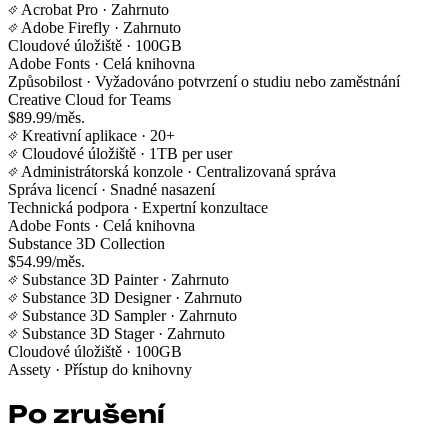
Acrobat Pro
· Zahrnuto
Adobe Firefly
· Zahrnuto
Cloudové úložiště
· 100GB
Adobe Fonts
· Celá knihovna
Způsobilost
· Vyžadováno potvrzení o studiu nebo zaměstnání
Creative Cloud for Teams
$89.99/měs.
Kreativní aplikace
· 20+
Cloudové úložiště
· 1TB per user
Administrátorská konzole
· Centralizovaná správa
Správa licencí
· Snadné nasazení
Technická podpora
· Expertní konzultace
Adobe Fonts
· Celá knihovna
Substance 3D Collection
$54.99/měs.
Substance 3D Painter
· Zahrnuto
Substance 3D Designer
· Zahrnuto
Substance 3D Sampler
· Zahrnuto
Substance 3D Stager
· Zahrnuto
Cloudové úložiště
· 100GB
Assety
· Přístup do knihovny
Po zrušení