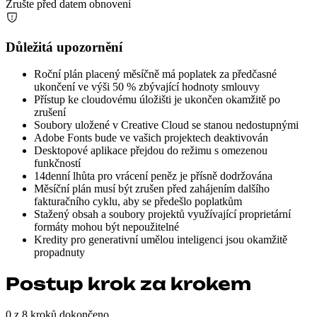
Zrušte před datem obnovení
Důležitá upozornění
Roční plán placený měsíčně má poplatek za předčasné
ukončení ve výši 50 % zbývající hodnoty smlouvy
Přístup ke cloudovému úložišti je ukončen okamžitě po
zrušení
Soubory uložené v Creative Cloud se stanou nedostupnými
Adobe Fonts bude ve vašich projektech deaktivován
Desktopové aplikace přejdou do režimu s omezenou
funkčností
14denní lhůta pro vrácení peněz je přísně dodržována
Měsíční plán musí být zrušen před zahájením dalšího
fakturačního cyklu, aby se předešlo poplatkům
Stažený obsah a soubory projektů využívající proprietární
formáty mohou být nepoužitelné
Kredity pro generativní umělou inteligenci jsou okamžitě
propadnuty
Postup krok za krokem
0 z 8 kroků dokončeno