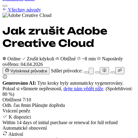
Návody na zrušení
Všechny návody
Ceník
CZ
Začít
Přihlásit se
Jak zrušit Adobe
Creative Cloud
Online
Zrušit kdykoli
Obtížné
~8 min
Naposledy
ověřeno: 04.04.2026
Sdílet průvodce:
Vytisknout průvodce
Generováno AI:
Tyto kroky byly automaticky vygenerovány.
Pokud si všimnete nepřesností,
dejte nám vědět níže
.
(Spolehlivost:
80 %)
Obtížnost
7
/10
Odh. čas
8
min
Plánujte dopředu
Vrácení peněz
K dispozici
Within 14 days of initial purchase or renewal for full refund
Automatické obnovení
Aktivní