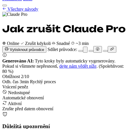
Návody na zrušení
Všechny návody
Ceník
CZ
Začít
Přihlásit se
Jak zrušit Claude Pro
Online
Zrušit kdykoli
Snadné
~3 min
Sdílet průvodce:
Vytisknout průvodce
Generováno AI:
Tyto kroky byly automaticky vygenerovány.
Pokud si všimnete nepřesností,
dejte nám vědět níže
.
(Spolehlivost:
80 %)
Obtížnost
2
/10
Odh. čas
3
min
Rychlý proces
Vrácení peněz
Nedostupné
Automatické obnovení
Aktivní
Zrušte před datem obnovení
Důležitá upozornění