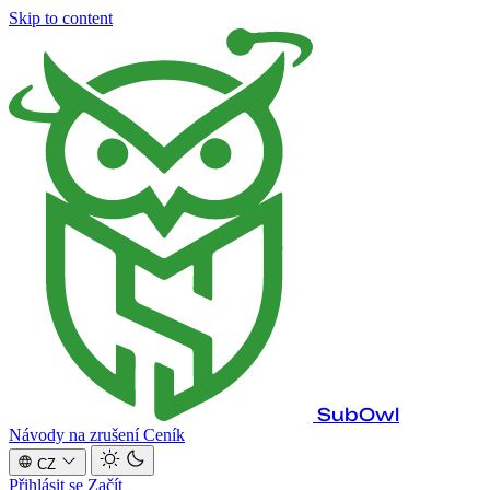
Skip to content
SubOwl
Návody na zrušení
Ceník
CZ
Přihlásit se
Začít