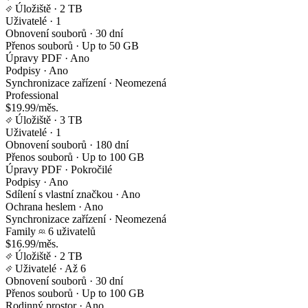
Úložiště
· 2 TB
Uživatelé
· 1
Obnovení souborů
· 30 dní
Přenos souborů
· Up to 50 GB
Úpravy PDF
· Ano
Podpisy
· Ano
Synchronizace zařízení
· Neomezená
Professional
$19.99/měs.
Úložiště
· 3 TB
Uživatelé
· 1
Obnovení souborů
· 180 dní
Přenos souborů
· Up to 100 GB
Úpravy PDF
· Pokročilé
Podpisy
· Ano
Sdílení s vlastní značkou
· Ano
Ochrana heslem
· Ano
Synchronizace zařízení
· Neomezená
Family
6 uživatelů
$16.99/měs.
Úložiště
· 2 TB
Uživatelé
· Až 6
Obnovení souborů
· 30 dní
Přenos souborů
· Up to 100 GB
Rodinný prostor
· Ano