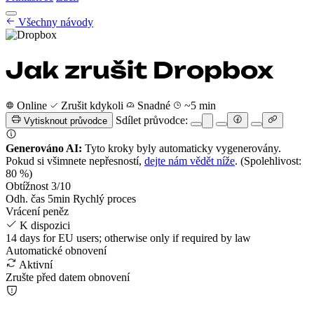
Návody na zrušení
Všechny návody
Ceník
CZ
Začít
Přihlásit se
Jak zrušit Dropbox
Online
Zrušit kdykoli
Snadné
~5 min
Sdílet průvodce:
Vytisknout průvodce
Generováno AI:
Tyto kroky byly automaticky vygenerovány.
Pokud si všimnete nepřesností,
dejte nám vědět níže
.
(Spolehlivost:
80 %)
Obtížnost
3
/10
Odh. čas
5
min
Rychlý proces
Vrácení peněz
K dispozici
14 days for EU users; otherwise only if required by law
Automatické obnovení
Aktivní
Zrušte před datem obnovení