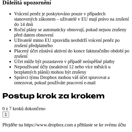
Důležitá upozornění
Vrácení peněz je poskytováno pouze v případech
stanovených zákonem – uživatelé v EU mají právo na zrušení
do 14 dnů
Roční plány se automaticky obnovují, pokud nejsou zrušeny
před datem obnovení
Uživatelé mimo EU zpravidla neobdrží vrácení peněz po
zrušení předplatného
Placený účet zůstává aktivní do konce fakturačního období po
zrušení
Účet může být pozastaven v případě neúspěšné platby
Nepoužívané účty (neaktivní 12 nebo více měsíců u
bezplatných plánů) mohou být zrušeny
Správci týmu Dropbox mohou váš účet spravovat a
omezovat, pokud používáte pracovní e-mail
Postup krok za krokem
0 z 7 kroků dokončeno
1
Přejděte na https://www.dropbox.com a přihlaste se ke svému účtu