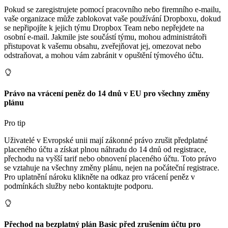
Pokud se zaregistrujete pomocí pracovního nebo firemního e-mailu,
vaše organizace může zablokovat vaše používání Dropboxu, dokud
se nepřipojíte k jejich týmu Dropbox Team nebo nepřejdete na
osobní e-mail. Jakmile jste součástí týmu, mohou administrátoři
přistupovat k vašemu obsahu, zveřejňovat jej, omezovat nebo
odstraňovat, a mohou vám zabránit v opuštění týmového účtu.
Právo na vrácení peněz do 14 dnů v EU pro všechny změny
plánu
Pro tip
Uživatelé v Evropské unii mají zákonné právo zrušit předplatné
placeného účtu a získat plnou náhradu do 14 dnů od registrace,
přechodu na vyšší tarif nebo obnovení placeného účtu. Toto právo
se vztahuje na všechny změny plánu, nejen na počáteční registrace.
Pro uplatnění nároku klikněte na odkaz pro vrácení peněz v
podmínkách služby nebo kontaktujte podporu.
Přechod na bezplatný plán Basic před zrušením účtu pro