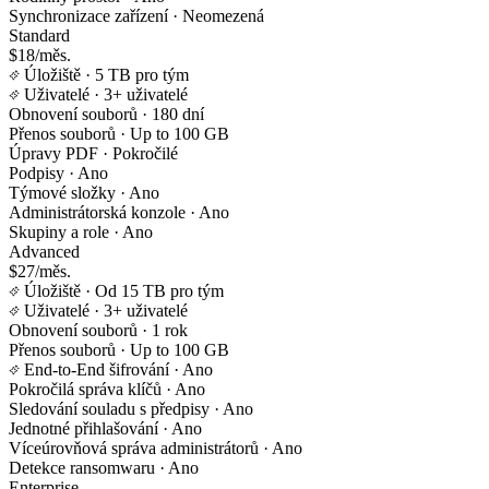
Synchronizace zařízení
· Neomezená
Standard
$18/měs.
Úložiště
· 5 TB pro tým
Uživatelé
· 3+ uživatelé
Obnovení souborů
· 180 dní
Přenos souborů
· Up to 100 GB
Úpravy PDF
· Pokročilé
Podpisy
· Ano
Týmové složky
· Ano
Administrátorská konzole
· Ano
Skupiny a role
· Ano
Advanced
$27/měs.
Úložiště
· Od 15 TB pro tým
Uživatelé
· 3+ uživatelé
Obnovení souborů
· 1 rok
Přenos souborů
· Up to 100 GB
End-to-End šifrování
· Ano
Pokročilá správa klíčů
· Ano
Sledování souladu s předpisy
· Ano
Jednotné přihlašování
· Ano
Víceúrovňová správa administrátorů
· Ano
Detekce ransomwaru
· Ano
Enterprise