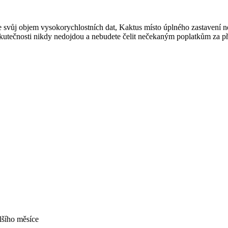
j objem vysokorychlostních dat, Kaktus místo úplného zastavení nebo
utečnosti nikdy nedojdou a nebudete čelit nečekaným poplatkům za přek
lšího měsíce