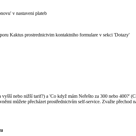
novu' v nastaveni plateb
poru Kaktus prostrednictvim kontaktniho formulare v sekci 'Dotazy'
ejít na vyšší nebo nižší tarif?) a 'Co když mám Neřešto za 300 nebo 4
i můžete přecházet prostřednictvím self-service. Zvažte přechod na l
tu