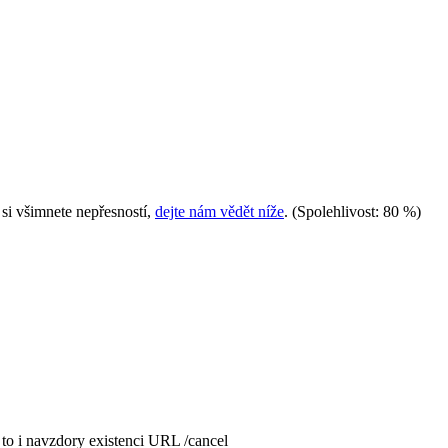
i všimnete nepřesností,
dejte nám vědět níže
.
(Spolehlivost: 80 %)
to i navzdory existenci URL /cancel