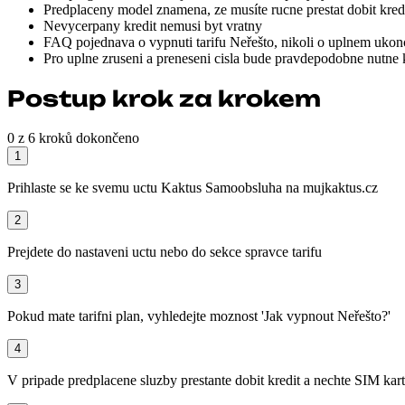
Predplaceny model znamena, ze musíte rucne prestat dobit kre
Nevycerpany kredit nemusi byt vratny
FAQ pojednava o vypnuti tarifu Neřešto, nikoli o uplnem ukon
Pro uplne zruseni a preneseni cisla bude pravdepodobne nutne
Postup krok za krokem
0 z 6 kroků dokončeno
1
Prihlaste se ke svemu uctu Kaktus Samoobsluha na mujkaktus.cz
2
Prejdete do nastaveni uctu nebo do sekce spravce tarifu
3
Pokud mate tarifni plan, vyhledejte moznost 'Jak vypnout Neřešto?'
4
V pripade predplacene sluzby prestante dobit kredit a nechte SIM kar