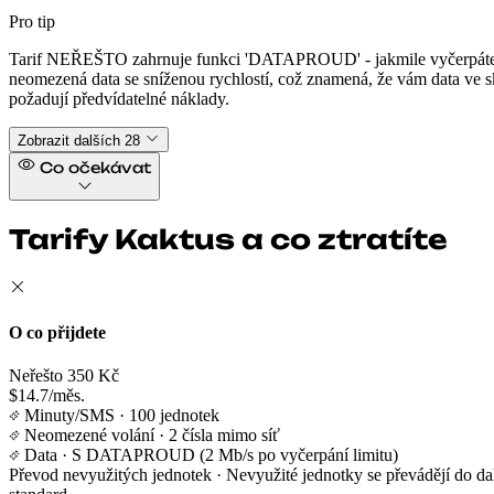
Pro tip
Tarif NEŘEŠTO zahrnuje funkci 'DATAPROUD' - jakmile vyčerpáte svů
neomezená data se sníženou rychlostí, což znamená, že vám data ve sk
požadují předvídatelné náklady.
Zobrazit dalších 28
Co očekávat
Tarify Kaktus a co ztratíte
O co přijdete
Neřešto 350 Kč
$14.7/měs.
Minuty/SMS
· 100 jednotek
Neomezené volání
· 2 čísla mimo síť
Data
· S DATAPROUD (2 Mb/s po vyčerpání limitu)
Převod nevyužitých jednotek
· Nevyužité jednotky se převádějí do da