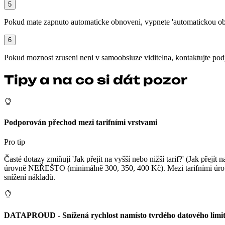
5
Pokud mate zapnuto automaticke obnoveni, vypnete 'automatickou ob
6
Pokud moznost zruseni neni v samoobsluze viditelna, kontaktujte pod
Tipy a na co si dát pozor
Podporován přechod mezi tarifními vrstvami
Pro tip
Časté dotazy zmiňují 'Jak přejít na vyšší nebo nižší tarif?' (Jak př
úrovně NEŘEŠTO (minimálně 300, 350, 400 Kč). Mezi tarifními úrovněm
snížení nákladů.
DATAPROUD - Snížená rychlost namísto tvrdého datového limi