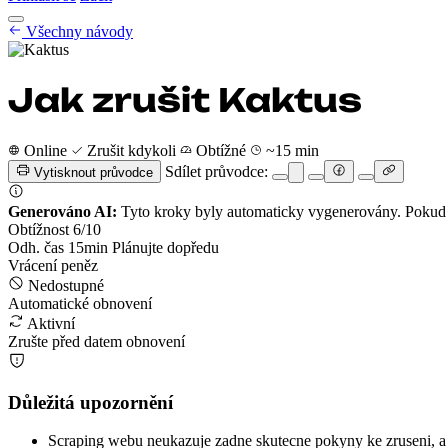
Návody na zrušení
Všechny návody
Ceník
CZ
Začít
Přihlásit se
Jak zrušit Kaktus
Online
Zrušit kdykoli
Obtížné
~15 min
Sdílet průvodce:
Vytisknout průvodce
Generováno AI:
Tyto kroky byly automaticky vygenerovány. Pokud s
Obtížnost
6
/10
Odh. čas
15
min
Plánujte dopředu
Vrácení peněz
Nedostupné
Automatické obnovení
Aktivní
Zrušte před datem obnovení
Důležitá upozornění
Scraping webu neukazuje zadne skutecne pokyny ke zruseni, a 