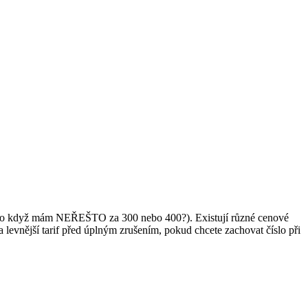
00?' (Co když mám NEŘEŠTO za 300 nebo 400?). Existují různé cenové
evnější tarif před úplným zrušením, pokud chcete zachovat číslo při