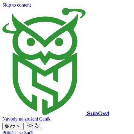
Skip to content
SubOwl
Návody na zrušení
Ceník
CZ
Přihlásit se
Začít