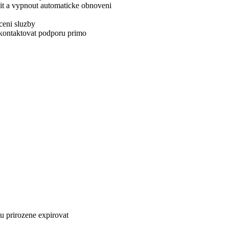
dit a vypnout automaticke obnoveni
ceni sluzby
 kontaktovat podporu primo
tu prirozene expirovat