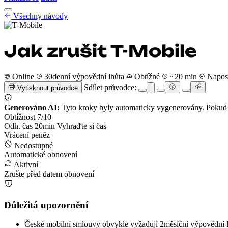
Návody na zrušení
Všechny návody
Ceník
CZ
Začít
Přihlásit se
Jak zrušit T-Mobile
Online
30denní výpovědní lhůta
Obtížné
~20 min
Naposl
Sdílet průvodce:
Vytisknout průvodce
Generováno AI:
Tyto kroky byly automaticky vygenerovány. Pokud s
Obtížnost
7
/10
Odh. čas
20
min
Vyhraďte si čas
Vrácení peněz
Nedostupné
Automatické obnovení
Aktivní
Zrušte před datem obnovení
Důležitá upozornění
České mobilní smlouvy obvykle vyžadují 2měsíční výpovědní 