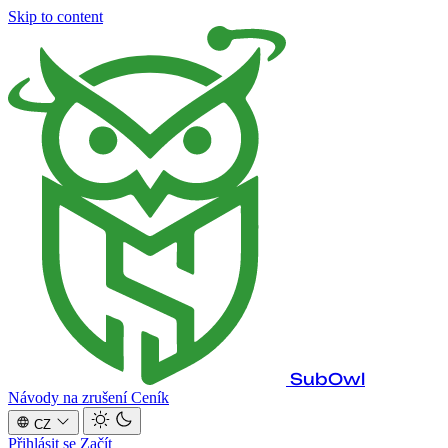
Skip to content
SubOwl
Návody na zrušení
Ceník
CZ
Přihlásit se
Začít