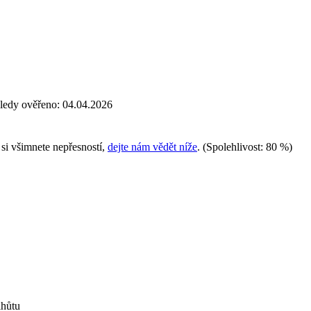
edy ověřeno: 04.04.2026
i všimnete nepřesností,
dejte nám vědět níže
.
(Spolehlivost: 80 %)
lhůtu