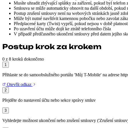
Musíte uhradit zbývající splátky za zařízení, pokud byl telefo
Smlouva se může automaticky obnovit na další období, pokud 
Postup zrušení smlouvy není na webových stránkách jasně zd
Může být nutné navštívit kamennou pobočku nebo zavolat zák
Předplacené karty (Twist) vyprší, pokud nejsou v době platnost
Po uzavření účtu může dojít ke ztrátě telefonního čísla
V případě předčasného ukončení smlouvy před datem jejího sk
Postup krok za krokem
0 z 8 kroků dokončeno
1
Přihlaste se do samoobslužného portálu 'Můj T-Mobile' na adrese htt
Otevřít odkaz
2
Přejděte do nastavení účtu nebo sekce správy smluv
3
Vyhledejte možnost ukončení nebo zrušení smlouvy ('Zrušení smlouvy