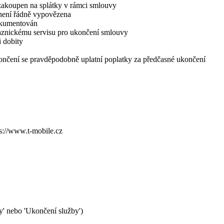
n zakoupen na splátky v rámci smlouvy
není řádně vypovězena
okumentován
aznickému servisu pro ukončení smlouvy
i dobity
ončení se pravděpodobně uplatní poplatky za předčasné ukončení
ps://www.t-mobile.cz
' nebo 'Ukončení služby')