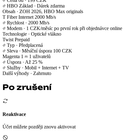
Cena od
· 199 CZK
HBO Základ
· Dárek zdarma
Obsah
· ZOH 2026, HBO Max originals
T Fiber Internet 2000 Mb/s
Rychlost
· 2000 Mb/s
Modem
· 1 CZK/měsíc po první rok při objednávce online
Technologie
· Optické vlákno
Twist Prepaid
Typ
· Předplacená
Sleva
· Měsíční úspora 100 CZK
Magenta 1
1 uživatelů
Úspora
· Až 25 %
Služby
· Mobil + Internet + TV
Další výhody
· Zahrnuto
Po zrušení
Reaktivace
Účet můžete později znovu aktivovat