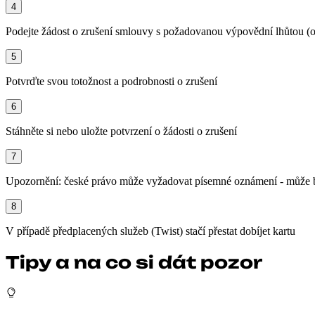
4
Podejte žádost o zrušení smlouvy s požadovanou výpovědní lhůtou (
5
Potvrďte svou totožnost a podrobnosti o zrušení
6
Stáhněte si nebo uložte potvrzení o žádosti o zrušení
7
Upozornění: české právo může vyžadovat písemné oznámení - může bý
8
V případě předplacených služeb (Twist) stačí přestat dobíjet kartu
Tipy a na co si dát pozor