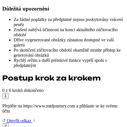
Důležitá upozornění
Za žádné poplatky za předplatné nejsou poskytovány vrácení
peněz
Zrušení nabývá účinnosti na konci aktuálního zúčtovacího
období
Dříve vygenerované obrázky zůstanou dostupné ve vaší
galerii
Po skončení zúčtovacího období okamžitě ztratíte přístup ke
generování obrázků
Rychlý režim a další prémiové funkce vyprší spolu s
předplatným
Postup krok za krokem
0 z 6 kroků dokončeno
1
Přejděte na https://www.midjourney.com a přihlaste se ke svému
účtu
Otevřít odkaz
2