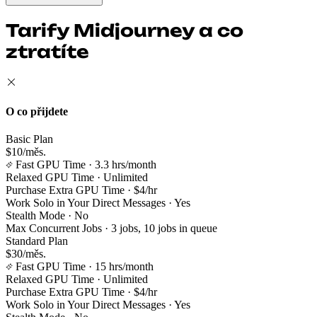
Tarify Midjourney a co
ztratíte
O co přijdete
Basic Plan
$10/měs.
Fast GPU Time
· 3.3 hrs/month
Relaxed GPU Time
· Unlimited
Purchase Extra GPU Time
· $4/hr
Work Solo in Your Direct Messages
· Yes
Stealth Mode
· No
Max Concurrent Jobs
· 3 jobs, 10 jobs in queue
Standard Plan
$30/měs.
Fast GPU Time
· 15 hrs/month
Relaxed GPU Time
· Unlimited
Purchase Extra GPU Time
· $4/hr
Work Solo in Your Direct Messages
· Yes