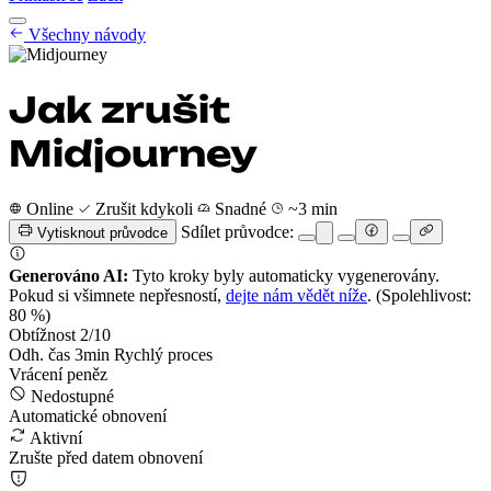
Návody na zrušení
Všechny návody
Ceník
CZ
Začít
Přihlásit se
Jak zrušit
Midjourney
Online
Zrušit kdykoli
Snadné
~3 min
Sdílet průvodce:
Vytisknout průvodce
Generováno AI:
Tyto kroky byly automaticky vygenerovány.
Pokud si všimnete nepřesností,
dejte nám vědět níže
.
(Spolehlivost:
80 %)
Obtížnost
2
/10
Odh. čas
3
min
Rychlý proces
Vrácení peněz
Nedostupné
Automatické obnovení
Aktivní
Zrušte před datem obnovení