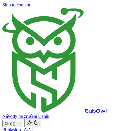
Skip to content
SubOwl
Návody na zrušení
Ceník
CZ
Přihlásit se
Začít