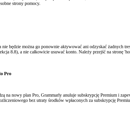
osobne strony pomocy.
a nie będzie można go ponownie aktywować ani odzyskać żadnych treści
ekcja 8.8), a nie całkowicie usuwać konto. Należy przejść na stronę '
do Pro
odzą na nowy plan Pro, Grammarly anuluje subskrypcję Premium i zape
rozliczeniowego bez utraty środków wpłaconych za subskrypcję Premi