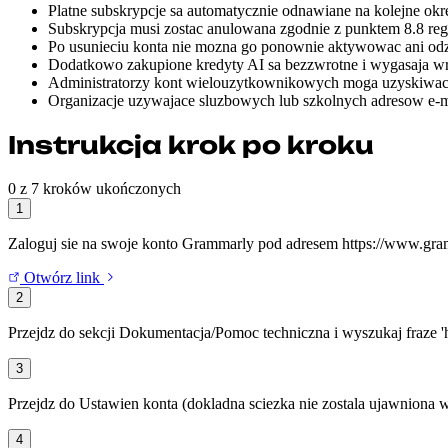
Platne subskrypcje sa automatycznie odnawiane na kolejne okr
Subskrypcja musi zostac anulowana zgodnie z punktem 8.8 re
Po usunieciu konta nie mozna go ponownie aktywowac ani odzy
Dodatkowo zakupione kredyty AI sa bezzwrotne i wygasaja wr
Administratorzy kont wielouzytkownikowych moga uzyskiwac d
Organizacje uzywajace sluzbowych lub szkolnych adresow e-m
Instrukcja krok po kroku
0 z 7 kroków ukończonych
1
Zaloguj sie na swoje konto Grammarly pod adresem https://www.gr
Otwórz link
2
Przejdz do sekcji Dokumentacja/Pomoc techniczna i wyszukaj fraze 'ho
3
Przejdz do Ustawien konta (dokladna sciezka nie zostala ujawniona 
4