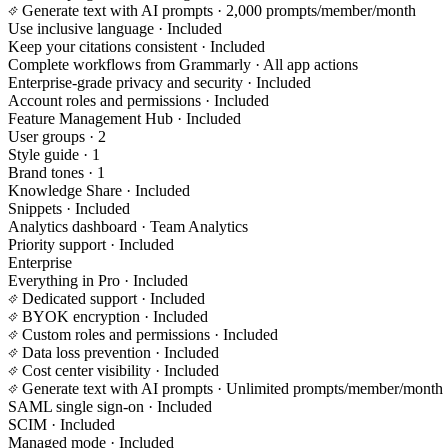
Generate text with AI prompts
· 2,000 prompts/member/month
Use inclusive language
· Included
Keep your citations consistent
· Included
Complete workflows from Grammarly
· All app actions
Enterprise-grade privacy and security
· Included
Account roles and permissions
· Included
Feature Management Hub
· Included
User groups
· 2
Style guide
· 1
Brand tones
· 1
Knowledge Share
· Included
Snippets
· Included
Analytics dashboard
· Team Analytics
Priority support
· Included
Enterprise
Everything in Pro
· Included
Dedicated support
· Included
BYOK encryption
· Included
Custom roles and permissions
· Included
Data loss prevention
· Included
Cost center visibility
· Included
Generate text with AI prompts
· Unlimited prompts/member/month
SAML single sign-on
· Included
SCIM
· Included
Managed mode
· Included