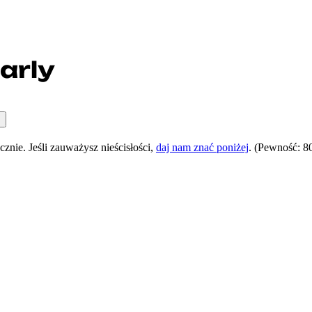
arly
nie. Jeśli zauważysz nieścisłości,
daj nam znać poniżej
.
(Pewność: 8