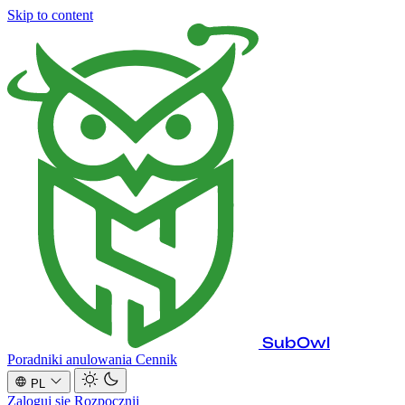
Skip to content
SubOwl
Poradniki anulowania
Cennik
PL
Zaloguj się
Rozpocznij