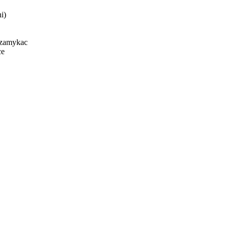
i)
 zamykac
ce