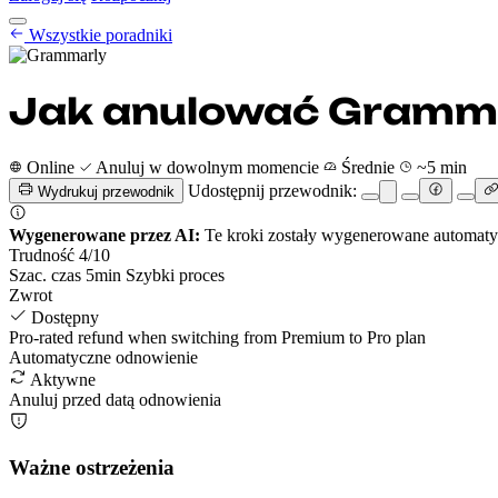
Poradniki anulowania
Wszystkie poradniki
Cennik
PL
Rozpocznij
Zaloguj się
Jak anulować Gramm
Online
Anuluj w dowolnym momencie
Średnie
~5 min
Udostępnij przewodnik:
Wydrukuj przewodnik
Wygenerowane przez AI:
Te kroki zostały wygenerowane automatycz
Trudność
4
/10
Szac. czas
5
min
Szybki proces
Zwrot
Dostępny
Pro-rated refund when switching from Premium to Pro plan
Automatyczne odnowienie
Aktywne
Anuluj przed datą odnowienia
Ważne ostrzeżenia