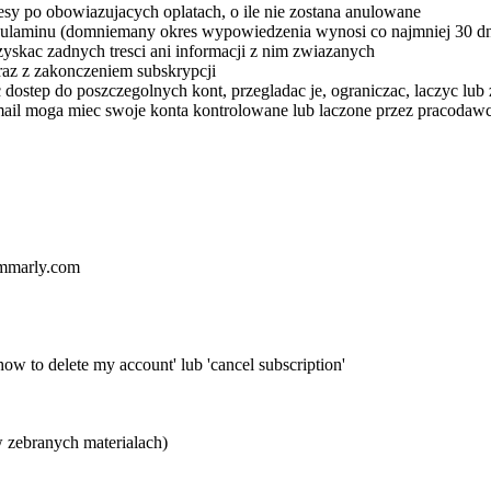
esy po obowiazujacych oplatach, o ile nie zostana anulowane
gulaminu (domniemany okres wypowiedzenia wynosi co najmniej 30 dn
skac zadnych tresci ani informacji z nim zwiazanych
az z zakonczeniem subskrypcji
ostep do poszczegolnych kont, przegladac je, ograniczac, laczyc lub
ail moga miec swoje konta kontrolowane lub laczone przez pracodaw
ammarly.com
w to delete my account' lub 'cancel subscription'
w zebranych materialach)