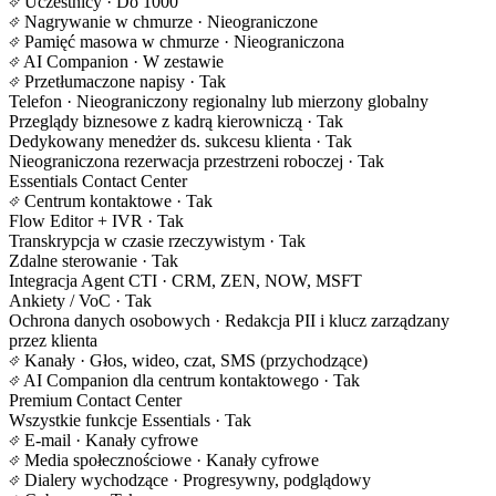
Uczestnicy
· Do 1000
Nagrywanie w chmurze
· Nieograniczone
Pamięć masowa w chmurze
· Nieograniczona
AI Companion
· W zestawie
Przetłumaczone napisy
· Tak
Telefon
· Nieograniczony regionalny lub mierzony globalny
Przeglądy biznesowe z kadrą kierowniczą
· Tak
Dedykowany menedżer ds. sukcesu klienta
· Tak
Nieograniczona rezerwacja przestrzeni roboczej
· Tak
Essentials Contact Center
Centrum kontaktowe
· Tak
Flow Editor + IVR
· Tak
Transkrypcja w czasie rzeczywistym
· Tak
Zdalne sterowanie
· Tak
Integracja Agent CTI
· CRM, ZEN, NOW, MSFT
Ankiety / VoC
· Tak
Ochrona danych osobowych
· Redakcja PII i klucz zarządzany
przez klienta
Kanały
· Głos, wideo, czat, SMS (przychodzące)
AI Companion dla centrum kontaktowego
· Tak
Premium Contact Center
Wszystkie funkcje Essentials
· Tak
E-mail
· Kanały cyfrowe
Media społecznościowe
· Kanały cyfrowe
Dialery wychodzące
· Progresywny, podglądowy