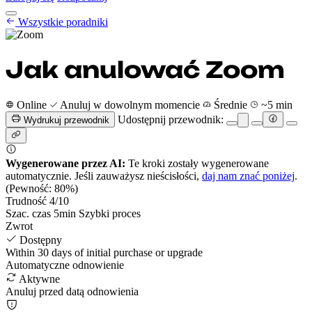
Poradniki anulowania
Wszystkie poradniki
Cennik
PL
Rozpocznij
Zaloguj się
Jak anulować Zoom
Online
Anuluj w dowolnym momencie
Średnie
~5 min
Udostępnij przewodnik:
Wydrukuj przewodnik
Wygenerowane przez AI:
Te kroki zostały wygenerowane
automatycznie. Jeśli zauważysz nieścisłości,
daj nam znać poniżej
.
(Pewność: 80%)
Trudność
4
/10
Szac. czas
5
min
Szybki proces
Zwrot
Dostępny
Within 30 days of initial purchase or upgrade
Automatyczne odnowienie
Aktywne
Anuluj przed datą odnowienia