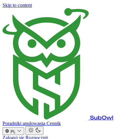
Skip to content
SubOwl
Poradniki anulowania
Cennik
PL
Zaloguj się
Rozpocznij