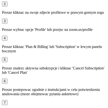
2
Prosze kliknac na swoje zdjecie profilowe w prawym gornym rogu
3
Prosze wybrac opcje 'Profile' lub przejsc na zoom.us/profile
4
Prosze kliknac 'Plan & Billing' lub 'Subscription' w lewym panelu
bocznym
5
Prosze znalezc aktywna subskrypcje i kliknac 'Cancel Subscription'
lub 'Cancel Plan'
6
Prosze postepowac zgodnie z instrukcjami w celu potwierdzenia
anulowania (moze obejmowac pytania ankietowe)
7