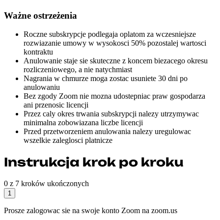
Ważne ostrzeżenia
Roczne subskrypcje podlegaja oplatom za wczesniejsze
rozwiazanie umowy w wysokosci 50% pozostalej wartosci
kontraktu
Anulowanie staje sie skuteczne z koncem biezacego okresu
rozliczeniowego, a nie natychmiast
Nagrania w chmurze moga zostac usuniete 30 dni po
anulowaniu
Bez zgody Zoom nie mozna udostepniac praw gospodarza
ani przenosic licencji
Przez caly okres trwania subskrypcji nalezy utrzymywac
minimalna zobowiazana liczbe licencji
Przed przetworzeniem anulowania nalezy uregulowac
wszelkie zaleglosci platnicze
Instrukcja krok po kroku
0 z 7 kroków ukończonych
1
Prosze zalogowac sie na swoje konto Zoom na zoom.us