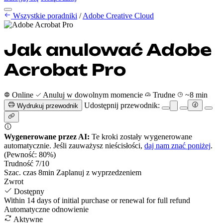
Poradniki anulowania
Wszystkie poradniki
Cennik
/
Adobe Creative Cloud
PL
Rozpocznij
Zaloguj się
Jak anulować Adobe
Acrobat Pro
Online
Anuluj w dowolnym momencie
Trudne
~8 min
Udostępnij przewodnik:
Wydrukuj przewodnik
Wygenerowane przez AI:
Te kroki zostały wygenerowane
automatycznie. Jeśli zauważysz nieścisłości,
daj nam znać poniżej
.
(Pewność: 80%)
Trudność
7
/10
Szac. czas
8
min
Zaplanuj z wyprzedzeniem
Zwrot
Dostępny
Within 14 days of initial purchase or renewal for full refund
Automatyczne odnowienie
Aktywne