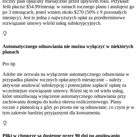
roczny plan opłacany miesięcznie przed upływem roku. Przykład:
Jeśli płacisz $54.99/miesiąc w ramach rocznego planu i anulujesz go
po 3 miesiącach, jesteś winien około $270 (50% z 9 pozostałych
miesięcy). Jest to jedna z najwyższych opłat za przedterminowe
rozwiązanie umowy wśród usług subskrypcyjnych.
Automatycznego odnawiania nie można wyłączyć w niektórych
planach
Pro tip
Adobe nie zezwala na wyłączenie automatycznego odnawiania w
przypadku planów rocznych opłacanych miesięcznie – należy
aktywnie anulować subskrypcję i potencjalnie zapłacić opłatę za
wcześniejsze rozwiązanie umowy. Różni się to od wielu usług,
które umożliwiają wyłączenie automatycznego odnawiania przy
zachowaniu dostępu do końca okresu rozliczeniowego. Plany
roczne z płatnością z góry po prostu nie są odnawiane, co czyni je w
tym zakresie bardziej przyjaznymi dla konsumenta.
Pliki w chmurze są dostępne przez 90 dni po anulowaniu