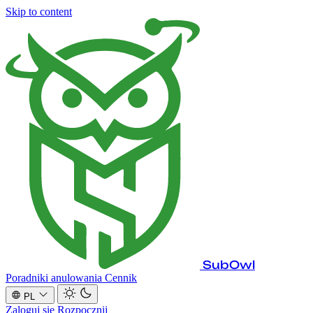
Skip to content
SubOwl
Poradniki anulowania
Cennik
PL
Zaloguj się
Rozpocznij